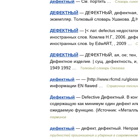
дефектный
— См. портить …
Словарь сино
ДЕФЕКТНЫЙ
— ДЕФЕКТНЫЙ, дефектная, д
экземпляр. Толковый словарь Ушакова. Д
ДЕФЕКТНЫЙ
— [< лат. defectus недоста
иностранных слов. Комлев Н.Г., 2006. де
иностранных слов. by EdwART, , 2009 …
С
ДЕФЕКТНЫЙ
— ДЕФЕКТНЫЙ, ая, ое; тен, т
Дефектное изделие. | сущ. дефектность, и
1949 1992 …
Толковый словарь Ожегова
дефектный
— — [http://www.rfcmd.ru/glos
информации EN flawed …
Справочник технич
Дефектный
— Defective Дефектный. В кон
содержащую как минимум один дефект или 
ожидаемую функцию. (Источник: «Метал
терминов
дефектный
— дефект, дефектный. Неправ
трудностей произношения и ударения в современном