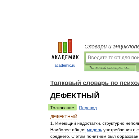
Словари и энциклоп
academic.ru
Толковый словарь по психологии
Толковый словарь по психо
ДЕФЕКТНЫЙ
Толкование
Перевод
ДЕФЕКТНЫЙ
1
.
Имеющий
недостатки
,
структурно
непол
Наиболее
общая
модель
употребления
в
с
среднего
.
С
этим
понятием
был
образован