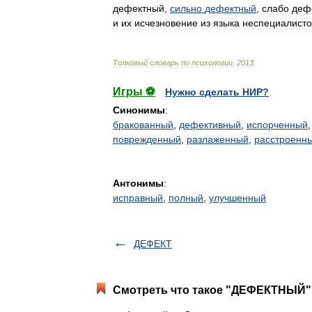
дефектный
,
сильно
дефектный
,
слабо
деф
и
их
исчезновение
из
языка
неспециалисто
Толковый
словарь
по
психологии
.
2013
.
Игры ⚽
Нужно сделать НИР?
Синонимы
:
бракованный
,
дефективный
,
испорченный
поврежденный
,
разлаженный
,
расстроенн
Антонимы
:
исправный
,
полный
,
улучшенный
ДЕФЕКТ
Смотреть что такое "ДЕФЕКТНЫЙ" 