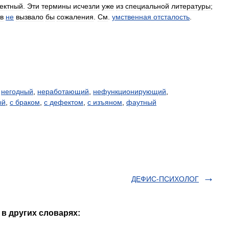
ектный
.
Эти
термины
исчезли
уже
из
специальной
литературы
;
в
не
вызвало
бы
сожаления
.
См
.
умственная
отсталость
.
,
негодный
,
неработающий
,
нефункционирующий
,
ый
,
с браком
,
с дефектом
,
с изъяном
,
фаутный
ДЕФИС-ПСИХОЛОГ
в других словарях: