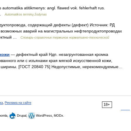
 automatika atitikmenys: angl. flawed vok. fehlerhaft rus.
t …
Automatikos terminų žodynas
уктопровода, содержащий дефекты (дефект) Источник: РД
и возможных аварий на магистральных нефтепродуктопроводах
фектный …
Словарь-справочник терминов нормативно-технической
 кожи
— дефектный край Ндп. незагрунтованная кромка
ванного или с изъянами края мягкой искусственной кожи,
е ширины. [ГОСТ 20840 75] Недопустимые, нерекомендуемые…
ка
,
Реклама на сайте
18+
omla,
Drupal,
WordPress, MODx.