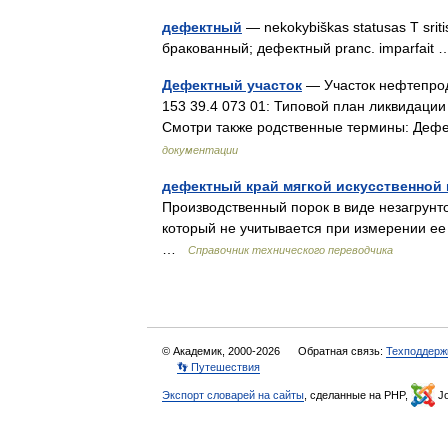
дефектный
— nekokybiškas statusas T sritis
бракованный; дефектный pranc. imparfai
Дефектный участок
— Участок нефтепрод
153 39.4 073 01: Типовой план ликвидаци
Смотри также родственные термины: Де
документации
дефектный край мягкой искусственной
Производственный порок в виде незагрунто
который не учитывается при измерении е
…
Справочник технического переводчика
© Академик, 2000-2026
Обратная связь:
Техподдерж
👣 Путешествия
Экспорт словарей на сайты
, сделанные на PHP,
Jo