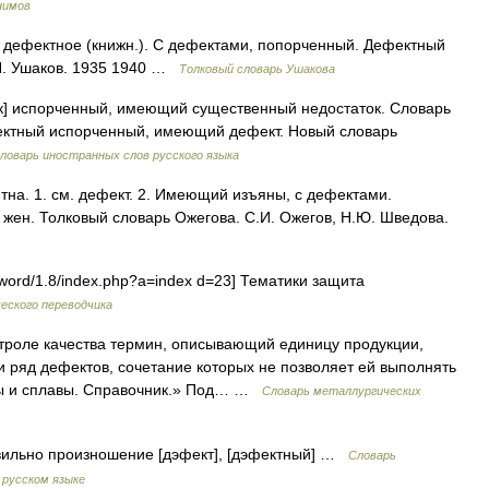
нимов
ефектное (книжн.). С дефектами, попорченный. Дефектный
.Н. Ушаков. 1935 1940 …
Толковый словарь Ушакова
ток] испорченный, имеющий существенный недостаток. Словарь
фектный испорченный, имеющий дефект. Новый словарь
ловарь иностранных слов русского языка
на. 1. см. дефект. 2. Имеющий изъяны, с дефектами.
, жен. Толковый словарь Ожегова. С.И. Ожегов, Н.Ю. Шведова.
sword/1.8/index.php?a=index d=23] Тематики защита
еского переводчика
троле качества термин, описывающий единицу продукции,
ряд дефектов, сочетание которых не позволяет ей выполнять
лы и сплавы. Справочник.» Под… …
Словарь металлургических
ильно произношение [дэфект], [дэфектный] …
Словарь
 русском языке