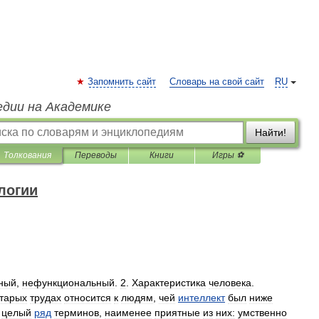
Запомнить сайт
Словарь на свой сайт
RU
едии на Академике
Найти!
Толкования
Переводы
Книги
Игры ⚽
логии
ный
,
нефункциональный
.
2
.
Характеристика
человека
.
тарых
трудах
относится
к
людям
,
чей
интеллект
был
ниже
целый
ряд
терминов
,
наименее
приятные
из
них:
умственно